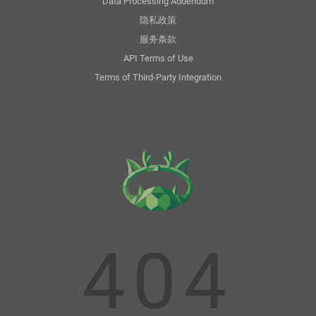
Data Processing Addendum
Status
隐私政策
服务条款
API Terms of Use
Terms of Third-Party Integration
404