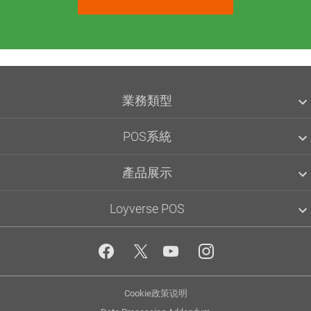
業務類型
餐廳
POS系統
零售 POS
忠诚计划
產品展示
接受信用卡
API
Loyverse POS
Loyverse POS
後台管理
儀表板
關於我們
Loyverse KDS
Community
客戶顯示系統
Blog
員工管理
媒體工具包
管理多個商店
Privacy
Cookie政策说明
App marketplace
進階庫存管理系統
Policy
API documentation