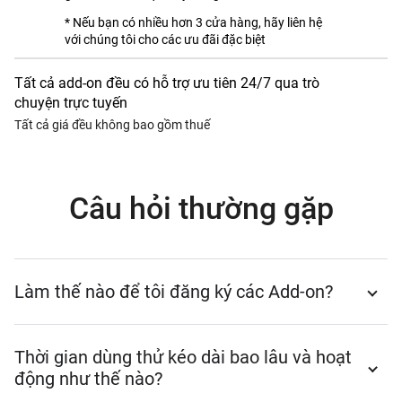
* Nếu bạn có nhiều hơn 3 cửa hàng, hãy liên hệ
với chúng tôi cho các ưu đãi đặc biệt
Tất cả add-on đều có hỗ trợ ưu tiên 24/7 qua trò
chuyện trực tuyến
Tất cả giá đều không bao gồm thuế
Câu hỏi thường gặp
Làm thế nào để tôi đăng ký các Add-on?
Xin vui lòng đăng nhập vào Back Office, nhấp vào nút
Thời gian dùng thử kéo dài bao lâu và hoạt
"Thanh toán & đăng ký" trong menu Cài đặt. Chọn add-
động như thế nào?
on bạn thích, nhấp vào nút Đăng ký tương ứng và làm