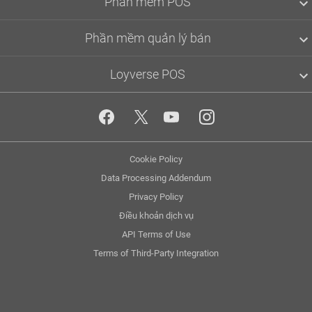
Phần mềm POS
Quản lý nhà hàng
Quản lý cửa hàng bán lẻ
Chương trình khách hàng thân thiết
Phần mềm quản lý bán
Thanh toán thẻ tín dụng
API
Loyverse POS
Loyverse POS
Quản trị
Bảng điều khiển
Về chúng tôi
Hệ thống hiển thị nhà bếp
Community
Hệ thống hiển thị khách hàng
Blog
Quản lý nhân viên
Media kit
Cho chuỗi cửa hàng
Privacy
Cookie Policy
App marketplace
Quản lý kho
Policy
API documentation
Data Processing Addendum
Status
Privacy Policy
Điều khoản dịch vụ
API Terms of Use
Terms of Third-Party Integration